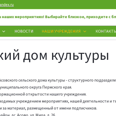
andex.ru
а наших мероприятиях! Выбирайте близкое, приходите с б
НОВОСТИ
НАШИ УЧРЕЖДЕНИЯ
КОНТАКТ
кий дом культуры
совского сельского дома культуры - структурного подразде
униципального округа Пермского края.
формационной открытости нашего учреждения.
одимых учреждением мероприятиях, нашей деятельности и т
 за материал, размещенный от имени подписчиков.
он, дс. Асово, ул. Мира, д. 26