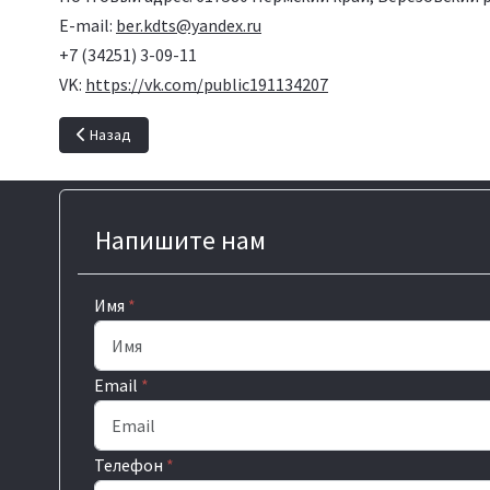
E-mail:
ber.kdts@yandex.ru
+7 (34251) 3-09-11
VK:
https://vk.com/public191134207
Предыдущий: Подволошинский сельский дом культуры
Назад
Напишите нам
Имя
*
Email
*
Телефон
*