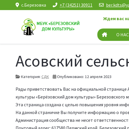
с.Березовка
+7 (34251) 30911
ber.kdts@y
Ждем вас н
О НАС
Асовский сельс
Категория:
СДК
Опубликовано: 12 апреля 2023
Рады приветствовать Вас на официальной странице А
культуры «Берёзовский дом культуры» Березовского м
Эта страница создана с целью повышения уровня ин
На данной страничке Вы получите информацию о пров
Администрация сообщества не несет ответственности
Почтовый адрес: 617580 Пермский край, Березовский рай