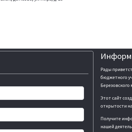
Информ
Рады приветст
бюджетного уч
Березовского 
Этот сайт соз
открытости на
Получите инф
нашей деятель