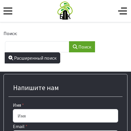
Mobile Menu Toggle
Off-
Форма поиска
Поиск:
Поиск
Type 2 or more characters for results.
Расширенный поиск
Напишите нам
Имя
*
Email
*